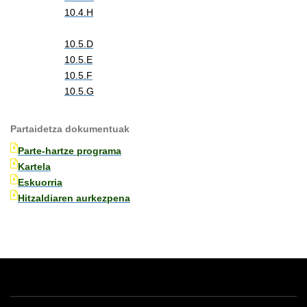
10.4.H
10.5.D
10.5.E
10.5.F
10.5.G
Partaidetza dokumentuak
Parte-hartze programa
Kartela
Eskuorria
Hitzaldiaren aurkezpena