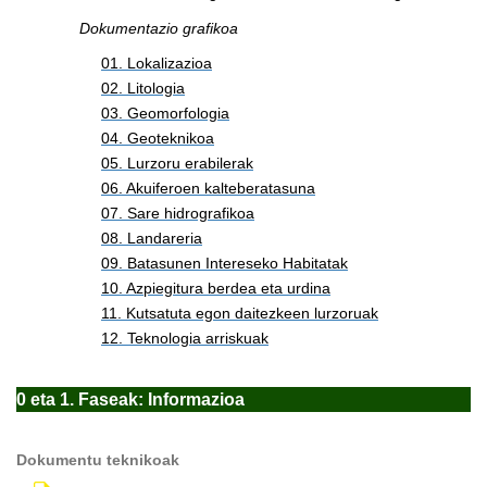
Dokumentazio grafikoa
01. Lokalizazioa
02. Litologia
03. Geomorfologia
04. Geoteknikoa
05. Lurzoru erabilerak
06. Akuiferoen kalteberatasuna
07. Sare hidrografikoa
08. Landareria
09. Batasunen Intereseko Habitatak
10. Azpiegitura berdea eta urdina
11. Kutsatuta egon daitezkeen lurzoruak
12. Teknologia arriskuak
0 eta 1. Faseak: Informazioa
Dokumentu teknikoak