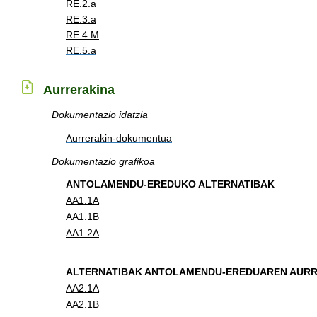
RE.2.a
RE.3.a
RE.4.M
RE.5.a
Aurrerakina
Dokumentazio idatzia
Aurrerakin-dokumentua
Dokumentazio grafikoa
ANTOLAMENDU-EREDUKO ALTERNATIBAK
AA1.1A
AA1.1B
AA1.2A
ALTERNATIBAK ANTOLAMENDU-EREDUAREN AUR
AA2.1A
AA2.1B