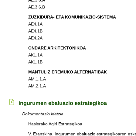
AE.3.6.A
AE.3.6.B
ZUZKIDURA- ETA KOMUNIKAZIO-SISTEMA
AE4.1A
AE4.1B
AE4.2A
ONDARE ARKITEKTONIKOA
AK1.1A
AK1.1B
MANTULIZ EREMUKO ALTERNATIBAK
AM.1.1.A
AM.2.1.A
Ingurumen ebaluazio estrategikoa
Dokumentazio idatzia
Hasierako Agiri Estrategikoa
V. Eranskina. Ingurumen ebaluazio estrategikoaren esk