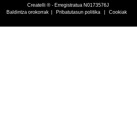
Createlli ® - Erregistratua N0173576J
Baldintza orokorrak
|
Pribatutasun politika
|
Cookiak