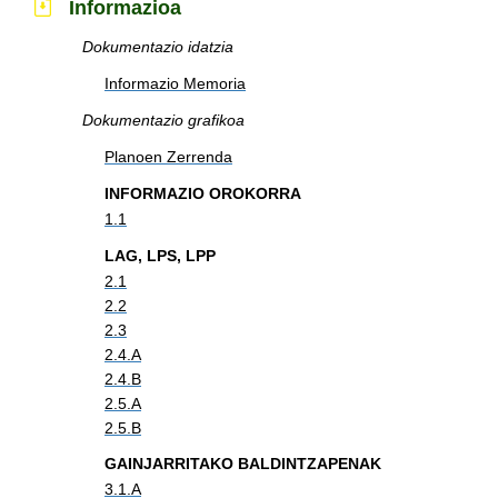
Informazioa
Dokumentazio idatzia
Informazio Memoria
Dokumentazio grafikoa
Planoen Zerrenda
INFORMAZIO OROKORRA
1.1
LAG, LPS, LPP
2.1
2.2
2.3
2.4.A
2.4.B
2.5.A
2.5.B
GAINJARRITAKO BALDINTZAPENAK
3.1.A