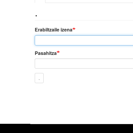
.
Erabiltzaile izena
Pasahitza
.