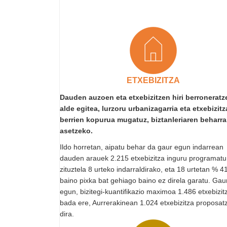
ETXEBIZITZA
Dauden auzoen eta etxebizitzen hiri berroneratz
alde egitea, lurzoru urbanizagarria eta etxebizitz
berrien kopurua mugatuz, biztanleriaren beharra
asetzeko.
Ildo horretan, aipatu behar da gaur egun indarrean
dauden arauek 2.215 etxebizitza inguru programatu
zituztela 8 urteko indarraldirako, eta 18 urtetan % 4
baino pixka bat gehiago baino ez direla garatu. Gau
egun, bizitegi-kuantifikazio maximoa 1.486 etxebizi
bada ere, Aurrerakinean 1.024 etxebizitza proposat
dira.