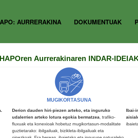
APO: AURRERAKINA
DOKUMENTUAK
HAPOren Aurrerakinaren INDAR-IDEIA
MUGIKORTASUNA
.
Derion dauden hiri-piezen arteko, eta inguruko
Ibai-
udalerrien arteko lotura egokia bermatzea
, trafiko-
aisial
fluxuak eta konexioak hobetuz mugikortasun-modalitate
ibaiet
guztietarako: ibilgailuak, bizikleta-ibilgailuak eta
oinezkoak.
Era berean, ibaietako eta ingurune naturaleko