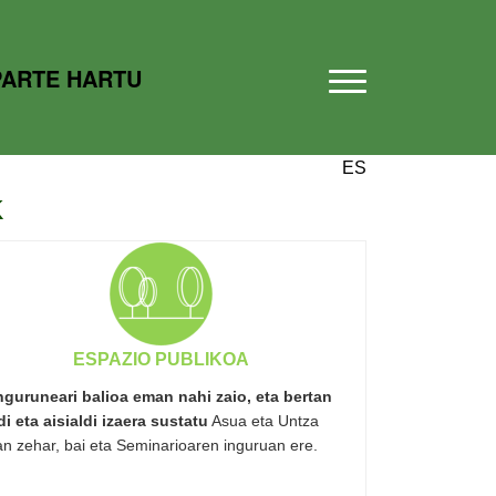
PARTE HARTU
ES
K
ESPAZIO PUBLIKOA
inguruneari balioa eman nahi zaio, eta bertan
di eta aisialdi izaera sustatu
Asua eta Untza
an zehar, bai eta Seminarioaren inguruan ere.