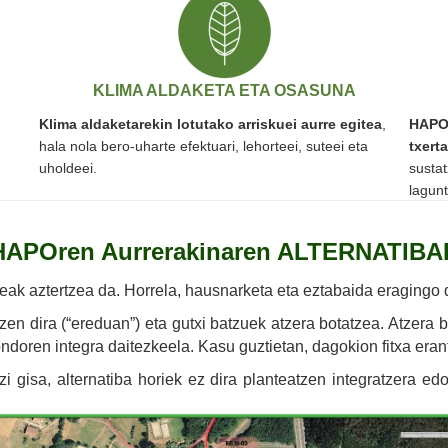
KLIMA ALDAKETA ETA OSASUNA
Klima aldaketarekin lotutako arriskuei aurre egitea
,
HAPOn
hala nola bero-uharte efektuari, lehorteei, suteei eta
txert
uholdeei.
susta
lagun
HAPOren Aurrerakinaren ALTERNATIBA
eak aztertzea da. Horrela, hausnarketa eta eztabaida eragingo d
n dira (“ereduan”) eta gutxi batzuek atzera botatzea. Atzera 
ondoren integra daitezkeela. Kasu guztietan, dagokion fitxa erant
i gisa, alternatiba horiek ez dira planteatzen integratzera edo