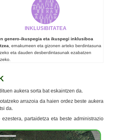
INKLUSIBITATEA
 genero-ikuspegia eta ikuspegi inklusiboa
atzea
, emakumeen eta gizonen arteko berdintasuna
tzeko eta dauden desberdintasunak ezabatzen
tzeko.
K
ituen aukera sorta bat eskaintzen da.
botatzeko arrazoia da haien ordez beste aukera
si da.
 ezestera, partaidetza eta beste administrazio