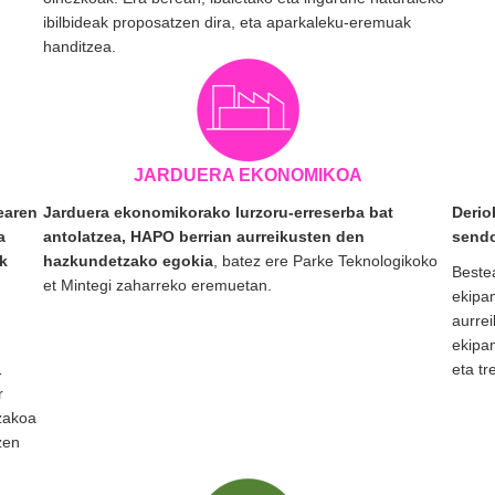
ibilbideak proposatzen dira, eta aparkaleku-eremuak
handitzea.
JARDUERA EKONOMIKOA
earen
Jarduera ekonomikorako lurzoru-erreserba bat
Derio
a
antolatzea, HAPO berrian aurreikusten den
send
k
hazkundetzako egokia
, batez ere Parke Teknologikoko
Beste
et Mintegi zaharreko eremuetan.
ekipa
aurrei
ekipa
1
eta tr
r
tzakoa
zen