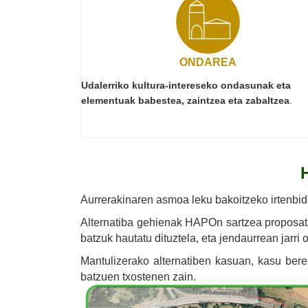
ONDAREA
Udalerriko kultura-intereseko ondasunak eta
elementuak babestea, zaintzea eta zabaltzea
.
Aurrerakinaren asmoa leku bakoitzeko irtenbid
Alternatiba gehienak HAPOn sartzea proposatze
batzuk hautatu dituztela, eta jendaurrean jarri 
Mantulizerako alternatiben kasuan, kasu berez
batzuen txostenen zain.