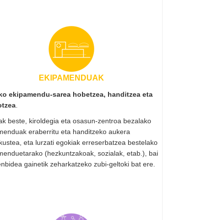
EKIPAMENDUAK
ko ekipamendu-sarea hobetzea, handitzea eta
otzea
.
ak beste, kiroldegia eta osasun-zentroa bezalako
menduak eraberritu eta handitzeko aukera
kustea, eta lurzati egokiak erreserbatzea bestelako
menduetarako (hezkuntzakoak, sozialak, etab.), bai
enbidea gainetik zeharkatzeko zubi-geltoki bat ere.